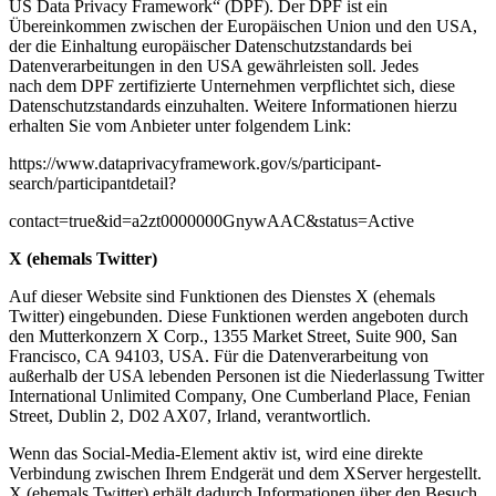
US Data Privacy Framework“ (DPF). Der DPF ist ein
Übereinkommen zwischen der Europäischen Union und den USA,
der die Einhaltung europäischer Datenschutzstandards bei
Datenverarbeitungen in den USA gewährleisten soll. Jedes
nach dem DPF zertifizierte Unternehmen verpflichtet sich, diese
Datenschutzstandards einzuhalten. Weitere Informationen hierzu
erhalten Sie vom Anbieter unter folgendem Link:
https://www.dataprivacyframework.gov/s/participant-
search/participantdetail?
contact=true&id=a2zt0000000GnywAAC&status=Active
X (ehemals Twitter)
Auf dieser Website sind Funktionen des Dienstes X (ehemals
Twitter) eingebunden. Diese Funktionen werden angeboten durch
den Mutterkonzern X Corp., 1355 Market Street, Suite 900, San
Francisco, CA 94103, USA. Für die Datenverarbeitung von
außerhalb der USA lebenden Personen ist die Niederlassung Twitter
International Unlimited Company, One Cumberland Place, Fenian
Street, Dublin 2, D02 AX07, Irland, verantwortlich.
Wenn das Social-Media-Element aktiv ist, wird eine direkte
Verbindung zwischen Ihrem Endgerät und dem XServer hergestellt.
X (ehemals Twitter) erhält dadurch Informationen über den Besuch