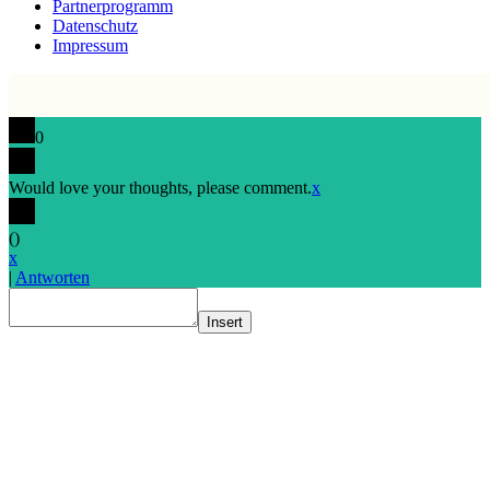
Partnerprogramm
Datenschutz
Impressum
0
Would love your thoughts, please comment.
x
(
)
x
|
Antworten
Insert