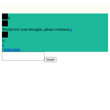
0
Would love your thoughts, please comment.
x
(
)
x
|
Antworten
Insert